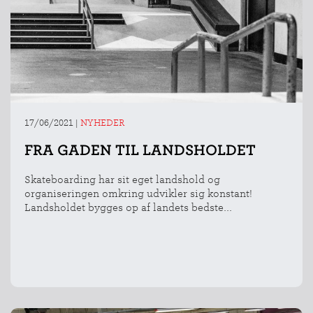
INDMELDELSE
BREDDEPULJE
NYHEDER
17/06/2021
|
NYHEDER
FIND
FRA GADEN TIL LANDSHOLDET
KLUB
SPORTSGRENE
Skateboarding har sit eget landshold og
FORBUNDET
organiseringen omkring udvikler sig konstant!
Landsholdet bygges op af landets bedste...
VÆRKTØJSKASSEN
KONKURRENCER