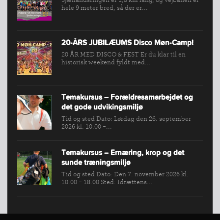
hele 9 meter bred, så der er...
20-ÅRS JUBILÆUMS Disco Møn-Camp!
20 ÅR MED DISCO & FEST Er du klar til en
historisk weekend fyldt med...
Temakursus – Forældresamarbejdet og
det gode udvikingsmiljø
Tid og sted Dato: Lørdag den 26. september
2026 kl. 10.00 -...
Temakursus – Ernæring, krop og det
sunde træningsmiljø
Tid og sted Dato: Den 7. november 2026 kl.
10.00 - 18.00 Sted: Idrættens...