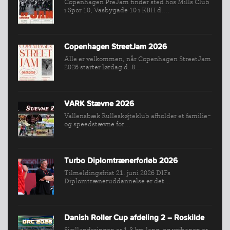
Copenhagen PreJam finder sted hos Mills Club
i Spor 10, Vasbygade 10 i KBH d....
INDMELDELSE
BREDDEPULJE
Copenhagen StreetJam 2026
NYHEDER
Alle er velkommen, når Copenhagen StreetJam
FIND
2026 starter lørdag d. 8....
KLUB
SPORTSGRENE
VARK Stævne 2026
FORBUNDET
Vallensbæk Rulleskøjteklub afholder et familie-
VÆRKTØJSKASSEN
og speedstævne for...
KONKURRENCER
Turbo Diplomtrænerforløb 2026
Tilmeldingsfrist 21. juni 2026 DIFs
Diplomtræneruddannelse er det...
Danish Roller Cup afdeling 2 – Roskilde
Sjællandsringen er 1,3 km lang, og vejbanen er