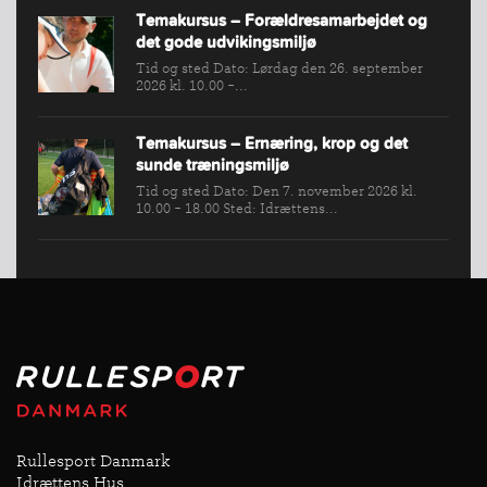
Temakursus – Forældresamarbejdet og
det gode udvikingsmiljø
Tid og sted Dato: Lørdag den 26. september
2026 kl. 10.00 -...
Temakursus – Ernæring, krop og det
sunde træningsmiljø
Tid og sted Dato: Den 7. november 2026 kl.
10.00 - 18.00 Sted: Idrættens...
Rullesport Danmark
Idrættens Hus