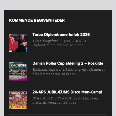
KOMMENDE BEGIVENHEDER
Turbo Diplomtrænerforløb 2026
Tilmeldingsfrist 21. juni 2026 DIFs
Diplomtræneruddannelse er det...
INDMELDELSE
BREDDEPULJE
NYHEDER
Danish Roller Cup afdeling 2 – Roskilde
Sjællandsringen er 1,3 km lang, og vejbanen er
FIND
hele 9 meter bred, så der er...
KLUB
SPORTSGRENE
FORBUNDET
20-ÅRS JUBILÆUMS Disco Møn-Camp!
20 ÅR MED DISCO & FEST Er du klar til en
VÆRKTØJSKASSEN
historisk weekend fyldt med...
KONKURRENCER