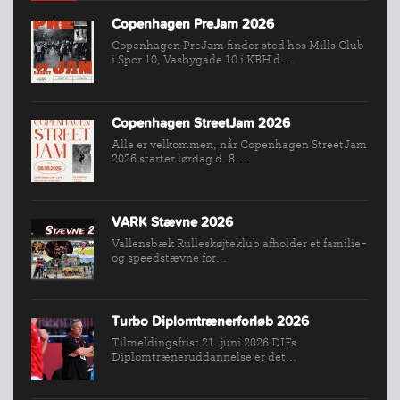
Copenhagen PreJam 2026
Copenhagen PreJam finder sted hos Mills Club
INDMELDELSE
i Spor 10, Vasbygade 10 i KBH d....
BREDDEPULJE
NYHEDER
Copenhagen StreetJam 2026
FIND
Alle er velkommen, når Copenhagen StreetJam
KLUB
2026 starter lørdag d. 8....
SPORTSGRENE
FORBUNDET
VARK Stævne 2026
VÆRKTØJSKASSEN
Vallensbæk Rulleskøjteklub afholder et familie-
og speedstævne for...
KONKURRENCER
Turbo Diplomtrænerforløb 2026
Tilmeldingsfrist 21. juni 2026 DIFs
Diplomtræneruddannelse er det...