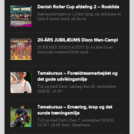
Danish Roller Cup afdeling 2 – Roskilde
Sjællandsringen er 1,3 km lang, og vejbanen er
hele 9 meter bred, så der er...
20-ÅRS JUBILÆUMS Disco Møn-Camp!
20 ÅR MED DISCO & FEST Er du klar til en
historisk weekend fyldt med...
Temakursus – Forældresamarbejdet og
det gode udvikingsmiljø
Tid og sted Dato: Lørdag den 26. september
2026 kl. 10.00 -...
Temakursus – Ernæring, krop og det
sunde træningsmiljø
Tid og sted Dato: Den 7. november 2026 kl.
10.00 - 18.00 Sted: Idrættens...