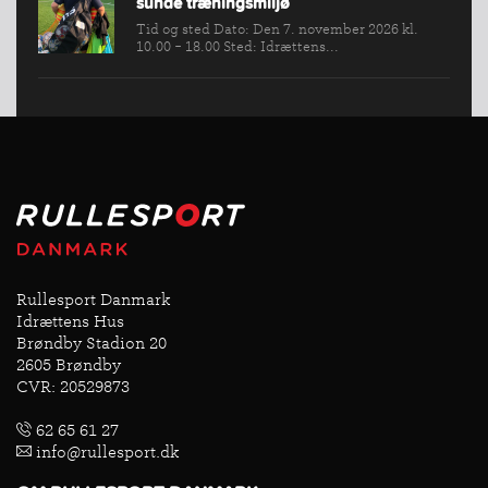
sunde træningsmiljø
Tid og sted Dato: Den 7. november 2026 kl.
10.00 - 18.00 Sted: Idrættens...
Rullesport Danmark
Idrættens Hus
Brøndby Stadion 20
2605 Brøndby
CVR: 20529873
62 65 61 27
info@rullesport.dk