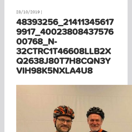
23/10/2019 |
48393256_21411345617
9917_40023808437576
00768_N-
32CTRC1T46608LLB2X
Q2638J80T7H8CQN3Y
VIH98K5NXLA4U8