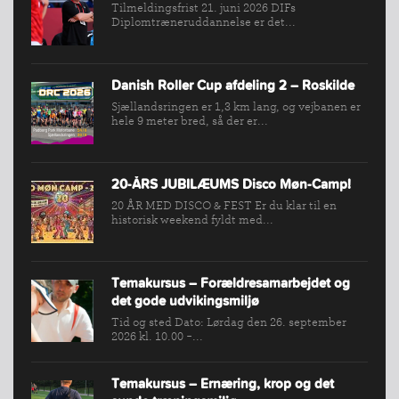
Tilmeldingsfrist 21. juni 2026 DIFs
Diplomtræneruddannelse er det...
Danish Roller Cup afdeling 2 – Roskilde
Sjællandsringen er 1,3 km lang, og vejbanen er
hele 9 meter bred, så der er...
20-ÅRS JUBILÆUMS Disco Møn-Camp!
20 ÅR MED DISCO & FEST Er du klar til en
historisk weekend fyldt med...
Temakursus – Forældresamarbejdet og
det gode udvikingsmiljø
Tid og sted Dato: Lørdag den 26. september
2026 kl. 10.00 -...
Temakursus – Ernæring, krop og det