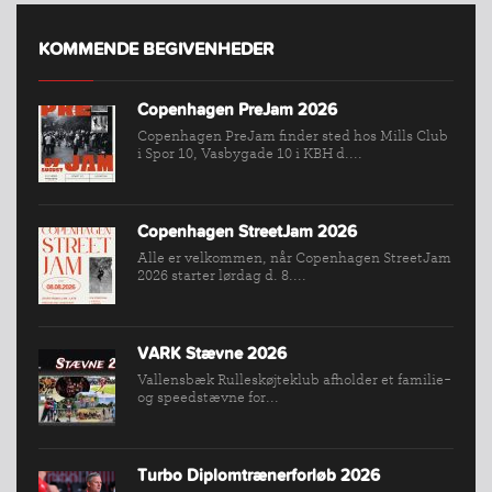
KOMMENDE BEGIVENHEDER
INDMELDELSE
Copenhagen PreJam 2026
BREDDEPULJE
Copenhagen PreJam finder sted hos Mills Club
i Spor 10, Vasbygade 10 i KBH d....
NYHEDER
FIND
KLUB
Copenhagen StreetJam 2026
Alle er velkommen, når Copenhagen StreetJam
SPORTSGRENE
2026 starter lørdag d. 8....
FORBUNDET
VÆRKTØJSKASSEN
VARK Stævne 2026
KONKURRENCER
Vallensbæk Rulleskøjteklub afholder et familie-
og speedstævne for...
Turbo Diplomtrænerforløb 2026