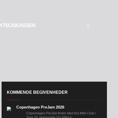
KTØJSKASSEN
KOMMENDE BEGIVENHEDER
Copenhagen PreJam 2026
Copenhagen PreJam finder sted hos Mills Club i
Spor 10, Vasbygade 10 i KBH d....