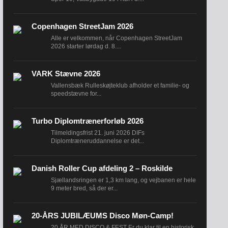
Copenhagen StreetJam 2026
Alle er velkommen, når Copenhagen StreetJam
2026 starter lørdag d. 8....
VARK Stævne 2026
Vallensbæk Rulleskøjteklub afholder et familie- og
speedstævne for...
Turbo Diplomtrænerforløb 2026
Tilmeldingsfrist 21. juni 2026 DIFs
Diplomtræneruddannelse er det...
Danish Roller Cup afdeling 2 – Roskilde
Sjællandsringen er 1,3 km lang, og vejbanen er hele
9 meter bred, så der er...
20-ÅRS JUBILÆUMS Disco Møn-Camp!
20 ÅR MED DISCO & FEST Er du klar til en historisk