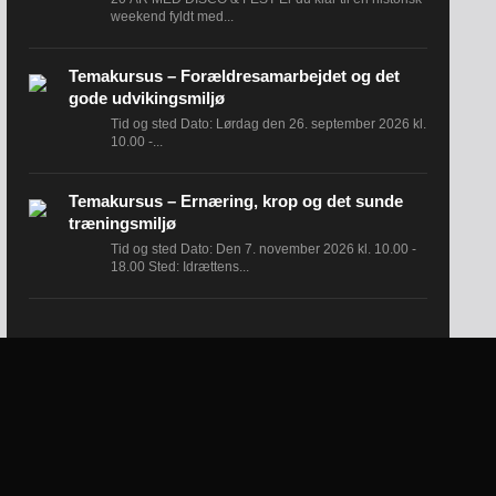
weekend fyldt med...
Temakursus – Forældresamarbejdet og det
gode udvikingsmiljø
Tid og sted Dato: Lørdag den 26. september 2026 kl.
10.00 -...
Temakursus – Ernæring, krop og det sunde
træningsmiljø
Tid og sted Dato: Den 7. november 2026 kl. 10.00 -
18.00 Sted: Idrættens...