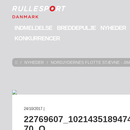
INDMELDELSE
BREDDEPULJE
NYHEDER
KONKURRENCER
/
NYHEDER
/
NORDJYDERNES FLOTTE STÆVNE - JIM
24/10/2017 |
22769607_102143518947
70_O