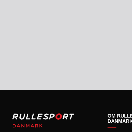
KONKURRENCER
OM RULL
DANMAR