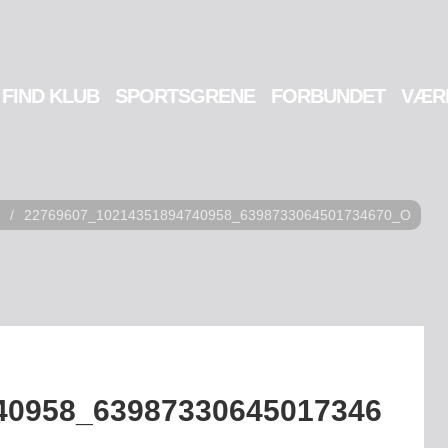
FIND KLUB
SPORTSGRENE
FORBUNDET
VÆR
/
22769607_10214351894740958_6398733064501734670_O
40958_63987330645017346