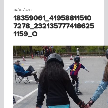
19/01/2018 |
18359061_41958811510
7278_232135777418625
1159_O