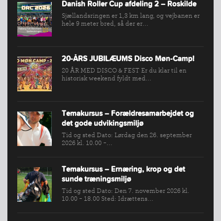
Danish Roller Cup afdeling 2 – Roskilde
Sjællandsringen er 1,3 km lang, og vejbanen er
hele 9 meter bred, så der er...
20-ÅRS JUBILÆUMS Disco Møn-Camp!
20 ÅR MED DISCO & FEST Er du klar til en
historisk weekend fyldt med...
Temakursus – Forældresamarbejdet og
det gode udvikingsmiljø
Tid og sted Dato: Lørdag den 26. september
2026 kl. 10.00 -...
Temakursus – Ernæring, krop og det
sunde træningsmiljø
Tid og sted Dato: Den 7. november 2026 kl.
10.00 - 18.00 Sted: Idrættens...