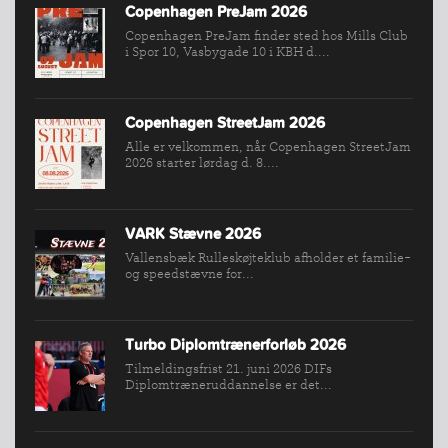
Copenhagen PreJam 2026
Copenhagen PreJam finder sted hos Mills Club
INDMELDELSE
i Spor 10, Vasbygade 10 i KBH d....
BREDDEPULJE
NYHEDER
Copenhagen StreetJam 2026
FIND
Alle er velkommen, når Copenhagen StreetJam
2026 starter lørdag d. 8....
KLUB
SPORTSGRENE
FORBUNDET
VARK Stævne 2026
VÆRKTØJSKASSEN
Vallensbæk Rulleskøjteklub afholder et familie-
og speedstævne for...
KONKURRENCER
Turbo Diplomtrænerforløb 2026
Tilmeldingsfrist 21. juni 2026 DIFs
Diplomtræneruddannelse er det...