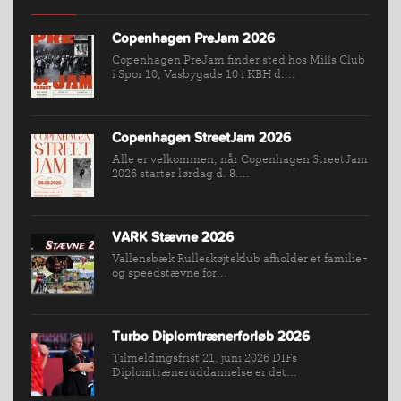
Copenhagen PreJam 2026
INDMELDELSE
Copenhagen PreJam finder sted hos Mills Club
i Spor 10, Vasbygade 10 i KBH d....
BREDDEPULJE
NYHEDER
FIND
Copenhagen StreetJam 2026
Alle er velkommen, når Copenhagen StreetJam
KLUB
2026 starter lørdag d. 8....
SPORTSGRENE
FORBUNDET
VARK Stævne 2026
VÆRKTØJSKASSEN
Vallensbæk Rulleskøjteklub afholder et familie-
KONKURRENCER
og speedstævne for...
Turbo Diplomtrænerforløb 2026
Tilmeldingsfrist 21. juni 2026 DIFs
Diplomtræneruddannelse er det...