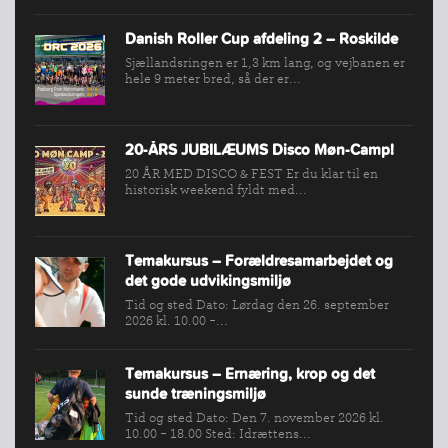
Danish Roller Cup afdeling 2 – Roskilde
Sjællandsringen er 1,3 km lang, og vejbanen er
hele 9 meter bred, så der er...
20-ÅRS JUBILÆUMS Disco Møn-Camp!
20 ÅR MED DISCO & FEST Er du klar til en
historisk weekend fyldt med...
Temakursus – Forældresamarbejdet og
det gode udvikingsmiljø
Tid og sted Dato: Lørdag den 26. september
2026 kl. 10.00 -...
Temakursus – Ernæring, krop og det
sunde træningsmiljø
Tid og sted Dato: Den 7. november 2026 kl.
10.00 - 18.00 Sted: Idrættens...