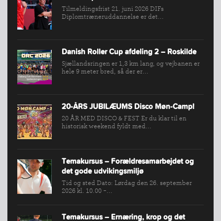
Tilmeldingsfrist 21. juni 2026 DIFs
SPORTSGRENE
Diplomtræneruddannelse er det...
FORBUNDET
VÆRKTØJSKASSEN
Danish Roller Cup afdeling 2 – Roskilde
KONKURRENCER
Sjællandsringen er 1,3 km lang, og vejbanen er
hele 9 meter bred, så der er...
20-ÅRS JUBILÆUMS Disco Møn-Camp!
20 ÅR MED DISCO & FEST Er du klar til en
historisk weekend fyldt med...
Temakursus – Forældresamarbejdet og
det gode udvikingsmiljø
Tid og sted Dato: Lørdag den 26. september
2026 kl. 10.00 -...
Temakursus – Ernæring, krop og det