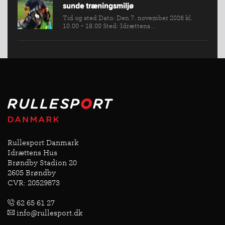
sunde træningsmiljø
Tid og sted Dato: Den 7. november 2026 kl.
10.00 - 18.00 Sted: Idrættens...
Rullesport Danmark
Idrættens Hus
Brøndby Stadion 20
2605 Brøndby
CVR: 20529873
62 65 61 27
info@rullesport.dk