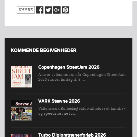
SHARE
KOMMENDE BEGIVENHEDER
Copenhagen StreetJam 2026
Alle er velkommen, når Copenhagen StreetJam
2026 starter lørdag d. 8....
INDMELDELSE
VARK Stævne 2026
Vallensbæk Rulleskøjteklub afholder et familie-
BREDDEPULJE
og speedstævne for...
NYHEDER
FIND
Turbo Diplomtrænerforløb 2026
KLUB