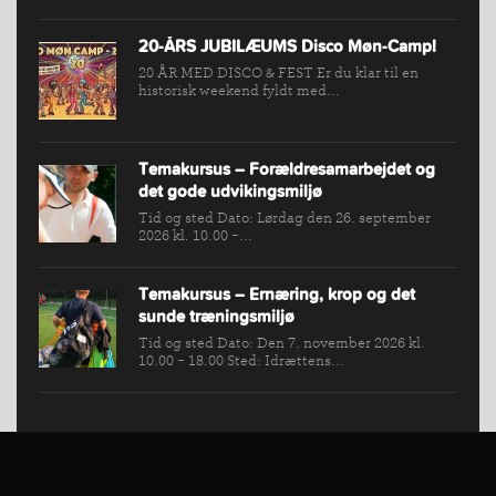
VÆRKTØJSKASSEN
KONKURRENCER
20-ÅRS JUBILÆUMS Disco Møn-Camp!
20 ÅR MED DISCO & FEST Er du klar til en
historisk weekend fyldt med...
Temakursus – Forældresamarbejdet og
det gode udvikingsmiljø
Tid og sted Dato: Lørdag den 26. september
2026 kl. 10.00 -...
Temakursus – Ernæring, krop og det
sunde træningsmiljø
Tid og sted Dato: Den 7. november 2026 kl.
10.00 - 18.00 Sted: Idrættens...