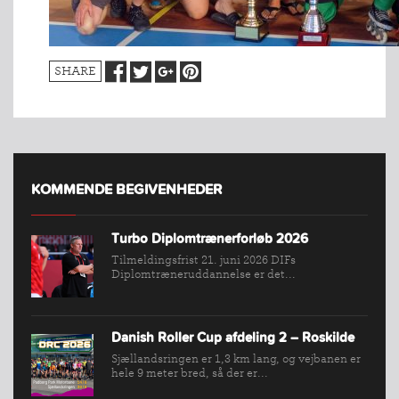
SHARE
KOMMENDE BEGIVENHEDER
INDMELDELSE
Turbo Diplomtrænerforløb 2026
BREDDEPULJE
Tilmeldingsfrist 21. juni 2026 DIFs
NYHEDER
Diplomtræneruddannelse er det...
FIND
KLUB
Danish Roller Cup afdeling 2 – Roskilde
SPORTSGRENE
Sjællandsringen er 1,3 km lang, og vejbanen er
hele 9 meter bred, så der er...
FORBUNDET