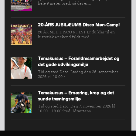
hele 9 meter bred, så der er...
VÆRKTØJSKASSEN
KONKURRENCER
20-ÅRS JUBILÆUMS Disco Møn-Camp!
20 ÅR MED DISCO & FEST Er du klar til en
historisk weekend fyldt med...
Temakursus – Forældresamarbejdet og
det gode udvikingsmiljø
Tid og sted Dato: Lørdag den 26. september
2026 kl. 10.00 -...
Temakursus – Ernæring, krop og det
sunde træningsmiljø
Tid og sted Dato: Den 7. november 2026 kl.
10.00 - 18.00 Sted: Idrættens...