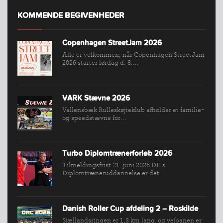
KOMMENDE BEGIVENHEDER
Copenhagen StreetJam 2026
Alle er velkommen, når Copenhagen StreetJam
2026 starter lørdag d. 8....
VARK Stævne 2026
Vallensbæk Rulleskøjteklub afholder et familie-
og speedstævne for...
INDMELDELSE
BREDDEPULJE
Turbo Diplomtrænerforløb 2026
NYHEDER
Tilmeldingsfrist 21. juni 2026 DIFs
Diplomtræneruddannelse er det...
FIND
KLUB
SPORTSGRENE
Danish Roller Cup afdeling 2 – Roskilde
FORBUNDET
Sjællandsringen er 1,3 km lang, og vejbanen er