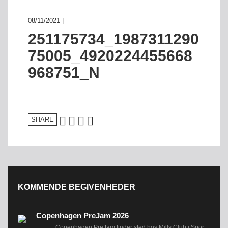
08/11/2021 |
251175734_1987311290
75005_4920224455668
968751_N
SHARE
KOMMENDE BEGIVENHEDER
Copenhagen PreJam 2026
Copenhagen PreJam finder sted hos Mills Club i Spor