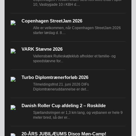
10, Vasbygade 10 i KBH d....
Copenhagen StreetJam 2026
Alle er velkommen, når Copenhagen StreetJam 2026
starter lørdag d. 8....
VARK Stævne 2026
Vallensbæk Rulleskøjteklub afholder et familie- og
speedstævne for...
INDMELDELSE
BREDDEPULJE
Turbo Diplomtrænerforløb 2026
NYHEDER
Tilmeldingsfrist 21. juni 2026 DIFs
Diplomtræneruddannelse er det...
FIND
KLUB
Danish Roller Cup afdeling 2 – Roskilde
SPORTSGRENE
Sjællandsringen er 1,3 km lang, og vejbanen er hele 9
FORBUNDET
meter bred, så der er...
VÆRKTØJSKASSEN
20-ÅRS JUBILÆUMS Disco Møn-Camp!
KONKURRENCER