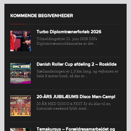
FIND
KLUB
KOMMENDE BEGIVENHEDER
SPORTSGRENE
Turbo Diplomtrænerforløb 2026
FORBUNDET
Tilmeldingsfrist 21. juni 2026 DIFs
VÆRKTØJSKASSEN
Diplomtræneruddannelse er det...
KONKURRENCER
Danish Roller Cup afdeling 2 – Roskilde
Sjællandsringen er 1,3 km lang, og vejbanen er
hele 9 meter bred, så der er...
20-ÅRS JUBILÆUMS Disco Møn-Camp!
20 ÅR MED DISCO & FEST Er du klar til en
historisk weekend fyldt med...
Temakursus – Forældresamarbejdet og