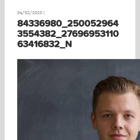
04/02/2020 |
84336980_250052964
3554382_27696953110
63416832_N