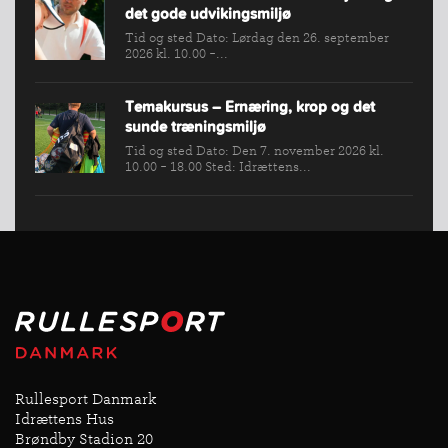
det gode udvikingsmiljø
Tid og sted Dato: Lørdag den 26. september
2026 kl. 10.00 -...
Temakursus – Ernæring, krop og det
sunde træningsmiljø
Tid og sted Dato: Den 7. november 2026 kl.
10.00 - 18.00 Sted: Idrættens...
Rullesport Danmark
Idrættens Hus
Brøndby Stadion 20