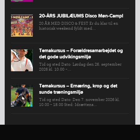
VÆRKTØJSKASSEN
KONKURRENCER
20-ÅRS JUBILÆUMS Disco Møn-Camp!
20 ÅR MED DISCO & FEST Er du klar til en
historisk weekend fyldt med...
Temakursus – Forældresamarbejdet og
det gode udvikingsmiljø
Tid og sted Dato: Lørdag den 26. september
2026 kl. 10.00 -...
Temakursus – Ernæring, krop og det
sunde træningsmiljø
Tid og sted Dato: Den 7. november 2026 kl.
10.00 - 18.00 Sted: Idrættens...