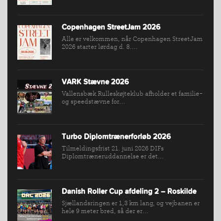
Copenhagen StreetJam 2026
Alle er velkommen, når Copenhagen StreetJam
2026 starter lørdag d. 8....
VARK Stævne 2026
Vallensbæk Rulleskøjteklub afholder et familie-
og speedstævne for...
INDMELDELSE
Turbo Diplomtrænerforløb 2026
BREDDEPULJE
Tilmeldingsfrist 21. juni 2026 DIFs
NYHEDER
Diplomtræneruddannelse er det...
FIND
KLUB
Danish Roller Cup afdeling 2 – Roskilde
SPORTSGRENE
Sjællandsringen er 1,3 km lang, og vejbanen er
FORBUNDET
hele 9 meter bred, så der er...