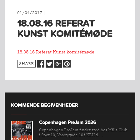
01/04/2017 |
18.08.16 REFERAT
KUNST KOMITÉMØDE
18.08.16 Referat Kunst komitémøde
SHARE
KOMMENDE BEGIVENHEDER
Copenhagen PreJam 2026
Copenhagen PreJam finder sted hos Mills Club
i Spor 10, Vasbygade 10 i KBH d....