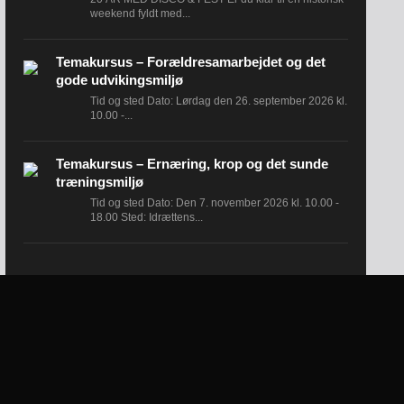
weekend fyldt med...
Temakursus – Forældresamarbejdet og det
gode udvikingsmiljø
Tid og sted Dato: Lørdag den 26. september 2026 kl.
10.00 -...
Temakursus – Ernæring, krop og det sunde
træningsmiljø
Tid og sted Dato: Den 7. november 2026 kl. 10.00 -
18.00 Sted: Idrættens...