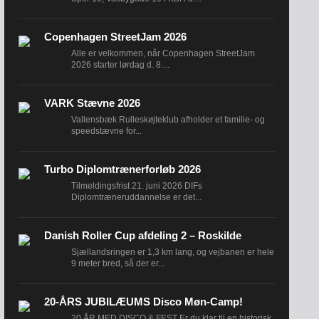
Copenhagen StreetJam 2026
Alle er velkommen, når Copenhagen StreetJam
2026 starter lørdag d. 8....
VARK Stævne 2026
Vallensbæk Rulleskøjteklub afholder et familie- og
speedstævne for...
Turbo Diplomtrænerforløb 2026
Tilmeldingsfrist 21. juni 2026 DIFs
Diplomtræneruddannelse er det...
Danish Roller Cup afdeling 2 – Roskilde
Sjællandsringen er 1,3 km lang, og vejbanen er hele
9 meter bred, så der er...
20-ÅRS JUBILÆUMS Disco Møn-Camp!
20 ÅR MED DISCO & FEST Er du klar til en historisk