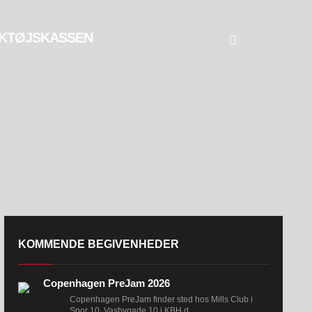
KTØJSKASSEN
KOMMENDE BEGIVENHEDER
Copenhagen PreJam 2026
Copenhagen PreJam finder sted hos Mills Club i
Spor 10, Vasbygade 10 i KBH d....