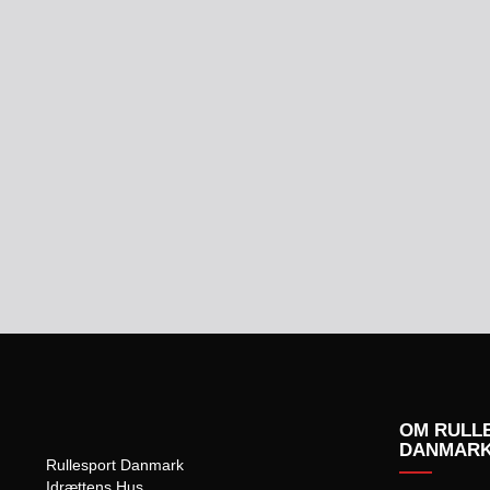
OM RULL
DANMAR
Rullesport Danmark
Idrættens Hus