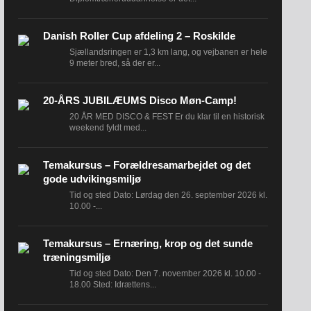
Danish Roller Cup afdeling 2 – Roskilde
Sjællandsringen er 1,3 km lang, og vejbanen er hele
9 meter bred, så der er...
20-ÅRS JUBILÆUMS Disco Møn-Camp!
20 ÅR MED DISCO & FEST Er du klar til en historisk
weekend fyldt med...
Temakursus – Forældresamarbejdet og det
gode udvikingsmiljø
Tid og sted Dato: Lørdag den 26. september 2026 kl.
10.00 -...
Temakursus – Ernæring, krop og det sunde
træningsmiljø
Tid og sted Dato: Den 7. november 2026 kl. 10.00 -
18.00 Sted: Idrættens...