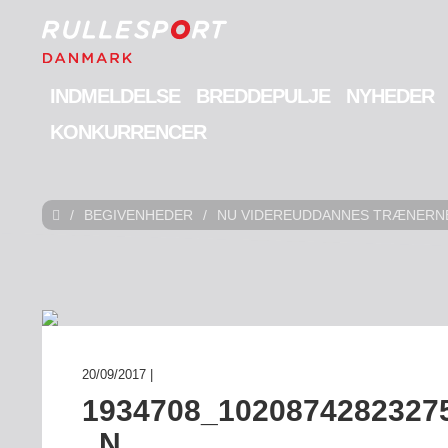
INDMELDELSE
BREDDEPULJE
NYHEDER
KONKURRENCER
/
BEGIVENHEDER
/
NU VIDEREUDDANNES TRÆNERNE
20/09/2017 |
1934708_1020874282327
_N