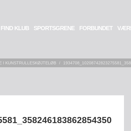
FIND KLUB
SPORTSGRENE
FORBUNDET
VÆR
 I KUNSTRULLESKØJTELØB
/
1934708_10208742823275581_35
5581_358246183862854350