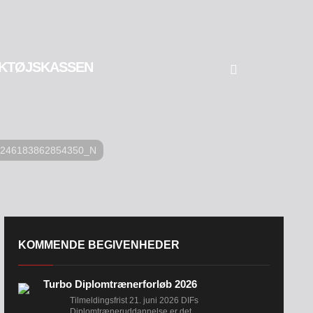
KTØJSKASSEN
8246183862854350_N
KOMMENDE BEGIVENHEDER
Turbo Diplomtrænerforløb 2026
Tilmeldingsfrist 21. juni 2026 DIFs
Diplomtræneruddannelse er det...