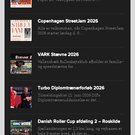
INDMELDELSE
BREDDEPULJE
Copenhagen StreetJam 2026
NYHEDER
Alle er velkommen, når Copenhagen StreetJam
2026 starter lørdag d. 8....
FIND
KLUB
SPORTSGRENE
VARK Stævne 2026
FORBUNDET
Vallensbæk Rulleskøjteklub afholder et familie-
og speedstævne for...
VÆRKTØJSKASSEN
KONKURRENCER
Turbo Diplomtrænerforløb 2026
Tilmeldingsfrist 21. juni 2026 DIFs
Diplomtræneruddannelse er det...
Danish Roller Cup afdeling 2 – Roskilde
Sjællandsringen er 1,3 km lang, og vejbanen er
hele 9 meter bred, så der er...