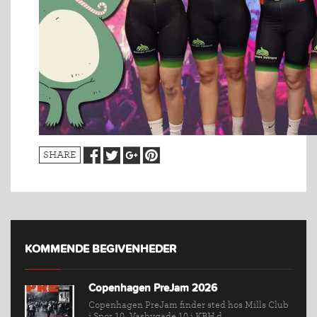
SHARE
KOMMENDE BEGIVENHEDER
Copenhagen PreJam 2026
Copenhagen PreJam finder sted hos Mills Club
i Spor 10, Vasbygade 10 i KBH d....