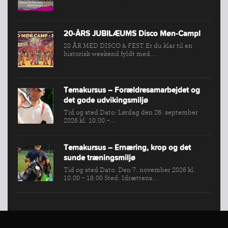
20-ÅRS JUBILÆUMS Disco Møn-Camp!
20 ÅR MED DISCO & FEST Er du klar til en
historisk weekend fyldt med...
Temakursus – Forældresamarbejdet og
det gode udvikingsmiljø
Tid og sted Dato: Lørdag den 26. september
2026 kl. 10.00 -...
Temakursus – Ernæring, krop og det
sunde træningsmiljø
Tid og sted Dato: Den 7. november 2026 kl.
10.00 - 18.00 Sted: Idrættens...