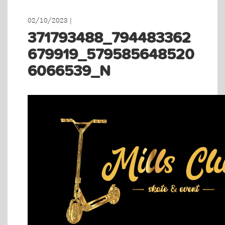
02/10/2023 |
371793488_794483362
679919_579585648520
6066539_N