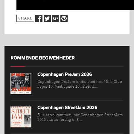
SHARE
KOMMENDE BEGIVENHEDER
Copenhagen PreJam 2026
Copenhagen PreJam finder sted hos Mills Club
i Spor 10, Vasbygade 10 i KBH d....
Copenhagen StreetJam 2026
Alle er velkommen, når Copenhagen StreetJam
INDMELDELSE
2026 starter lørdag d. 8....
BREDDEPULJE