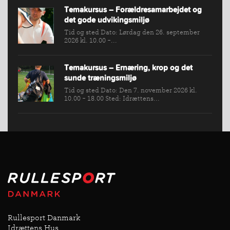
Temakursus – Forældresamarbejdet og
det gode udvikingsmiljø
Tid og sted Dato: Lørdag den 26. september
2026 kl. 10.00 -...
Temakursus – Ernæring, krop og det
sunde træningsmiljø
Tid og sted Dato: Den 7. november 2026 kl.
10.00 - 18.00 Sted: Idrættens...
Rullesport Danmark
Idrættens Hus