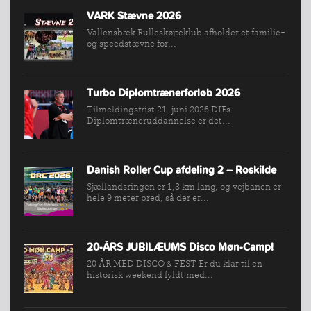
NYHEDER
VARK Stævne 2026
FIND
Vallensbæk Rulleskøjteklub afholder et familie-
KLUB
og speedstævne for...
SPORTSGRENE
FORBUNDET
Turbo Diplomtrænerforløb 2026
VÆRKTØJSKASSEN
Tilmeldingsfrist 21. juni 2026 DIFs
Diplomtræneruddannelse er det...
KONKURRENCER
Danish Roller Cup afdeling 2 – Roskilde
Sjællandsringen er 1,3 km lang, og vejbanen er
hele 9 meter bred, så der er...
20-ÅRS JUBILÆUMS Disco Møn-Camp!
20 ÅR MED DISCO & FEST Er du klar til en
historisk weekend fyldt med...