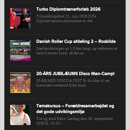
KLUB
Turbo Diplomtrænerforløb 2026
SPORTSGRENE
Tilmeldingsfrist 21. juni 2026 DIFs
Diplomtræneruddannelse er det...
FORBUNDET
VÆRKTØJSKASSEN
KONKURRENCER
Danish Roller Cup afdeling 2 – Roskilde
Sjællandsringen er 1,3 km lang, og vejbanen er
hele 9 meter bred, så der er...
20-ÅRS JUBILÆUMS Disco Møn-Camp!
20 ÅR MED DISCO & FEST Er du klar til en
historisk weekend fyldt med...
Temakursus – Forældresamarbejdet og
det gode udvikingsmiljø
Tid og sted Dato: Lørdag den 26. september
2026 kl. 10.00 -...