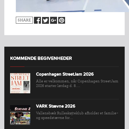
SHARE
KOMMENDE BEGIVENHEDER
Copenhagen StreetJam 2026
Alle er velkommen, når Copenhagen StreetJam
2026 starter lørdag d. 8....
INDMELDELSE
VARK Stævne 2026
BREDDEPULJE
Vallensbæk Rulleskøjteklub afholder et familie-
NYHEDER
og speedstævne for...
FIND