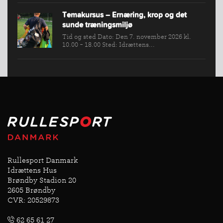
Temakursus – Ernæring, krop og det
sunde træningsmiljø
Tid og sted Dato: Den 7. november 2026 kl.
10.00 - 18.00 Sted: Idrættens...
Rullesport Danmark
Idrættens Hus
Brøndby Stadion 20
2605 Brøndby
CVR: 20529873
62 65 61 27