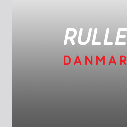
INDMELDELSE
BREDDEPULJE
NYHEDER
FIND KLUB
SPORTSGRENE
FORBUNDET
VÆRKTØJSKASSEN