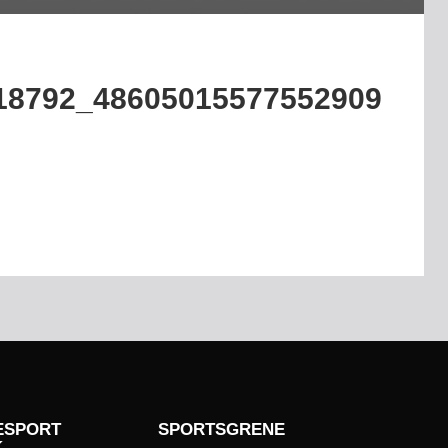
18792_48605015577552909
ESPORT
SPORTSGRENE
K