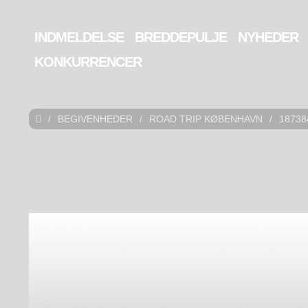
INDMELDELSE
BREDDEPULJE
NYHEDER
KONKURRENCER
/
BEGIVENHEDER
/
ROAD TRIP KØBENHAVN
/
18738