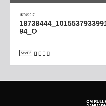
KONKURRENCER
15/09/2017 |
18738444_101553793399
94_O
SHARE
OM RULL
DANMAR