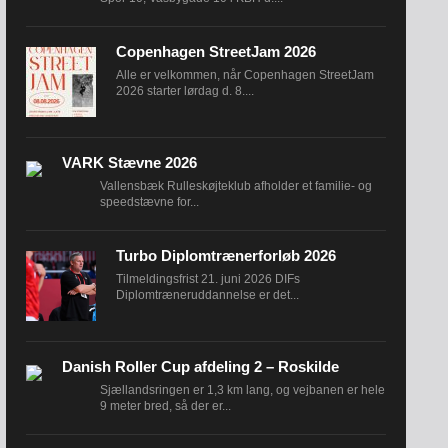
Copenhagen StreetJam 2026
Alle er velkommen, når Copenhagen StreetJam
2026 starter lørdag d. 8....
VARK Stævne 2026
Vallensbæk Rulleskøjteklub afholder et familie- og
speedstævne for...
Turbo Diplomtrænerforløb 2026
Tilmeldingsfrist 21. juni 2026 DIFs
Diplomtræneruddannelse er det...
Danish Roller Cup afdeling 2 – Roskilde
Sjællandsringen er 1,3 km lang, og vejbanen er hele
9 meter bred, så der er...