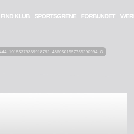
FIND KLUB
SPORTSGRENE
FORBUNDET
VÆR
444_10155379339918792_4860501557755290994_O