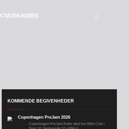
KTØJSKASSEN
KOMMENDE BEGIVENHEDER
Copenhagen PreJam 2026
Copenhagen PreJam finder sted hos Mills Club i
Spor 10, Vasbygade 10 i KBH d....