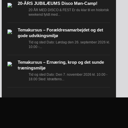
20-ÅRS JUBILÆUMS Disco Møn-Camp!
20 ÅR MED DISCO & FEST Er du klar til en historisk
weekend fyldt med...
Temakursus – Forældresamarbejdet og det
gode udvikingsmiljø
Tid og sted Dato: Lørdag den 26. september 2026 kl.
10.00 -...
Temakursus – Ernæring, krop og det sunde
træningsmiljø
Tid og sted Dato: Den 7. november 2026 kl. 10.00 -
18.00 Sted: Idrættens...