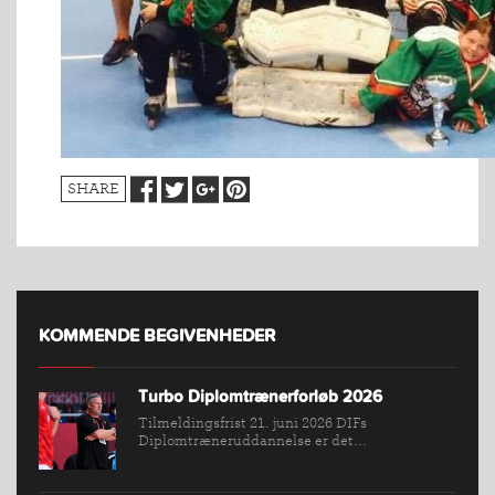
SHARE
INDMELDELSE
KOMMENDE BEGIVENHEDER
BREDDEPULJE
NYHEDER
Turbo Diplomtrænerforløb 2026
FIND
Tilmeldingsfrist 21. juni 2026 DIFs
Diplomtræneruddannelse er det...
KLUB
SPORTSGRENE