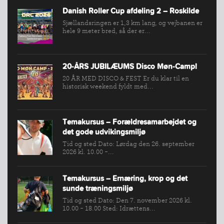
FORBUNDET
Danish Roller Cup afdeling 2 – Roskilde
VÆRKTØJSKASSEN
Sjællandsringen er 1,3 km lang, og vejbanen er
hele 9 meter bred, så der er...
KONKURRENCER
20-ÅRS JUBILÆUMS Disco Møn-Camp!
20 ÅR MED DISCO & FEST Er du klar til en
historisk weekend fyldt med...
Temakursus – Forældresamarbejdet og
det gode udvikingsmiljø
Tid og sted Dato: Lørdag den 26. september
2026 kl. 10.00 -...
Temakursus – Ernæring, krop og det
sunde træningsmiljø
Tid og sted Dato: Den 7. november 2026 kl.
10.00 - 18.00 Sted: Idrættens...