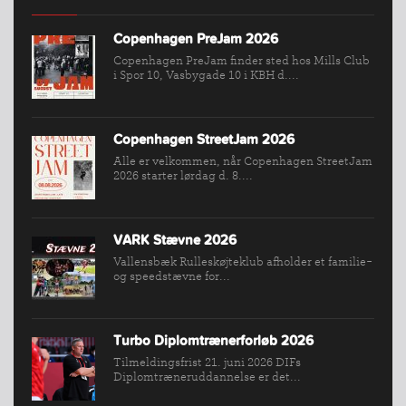
Copenhagen PreJam 2026
INDMELDELSE
Copenhagen PreJam finder sted hos Mills Club
i Spor 10, Vasbygade 10 i KBH d....
BREDDEPULJE
NYHEDER
FIND
Copenhagen StreetJam 2026
Alle er velkommen, når Copenhagen StreetJam
KLUB
2026 starter lørdag d. 8....
SPORTSGRENE
FORBUNDET
VARK Stævne 2026
VÆRKTØJSKASSEN
Vallensbæk Rulleskøjteklub afholder et familie-
KONKURRENCER
og speedstævne for...
Turbo Diplomtrænerforløb 2026
Tilmeldingsfrist 21. juni 2026 DIFs
Diplomtræneruddannelse er det...