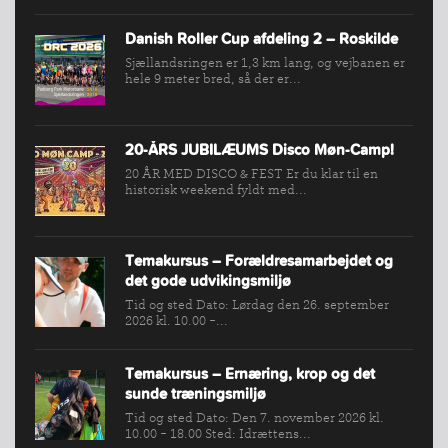
Danish Roller Cup afdeling 2 – Roskilde
Sjællandsringen er 1,3 km lang, og vejbanen er
hele 9 meter bred, så der er...
20-ÅRS JUBILÆUMS Disco Møn-Camp!
20 ÅR MED DISCO & FEST Er du klar til en
historisk weekend fyldt med...
Temakursus – Forældresamarbejdet og
det gode udvikingsmiljø
Tid og sted Dato: Lørdag den 26. september
2026 kl. 10.00 -...
Temakursus – Ernæring, krop og det
sunde træningsmiljø
Tid og sted Dato: Den 7. november 2026 kl.
10.00 - 18.00 Sted: Idrættens...