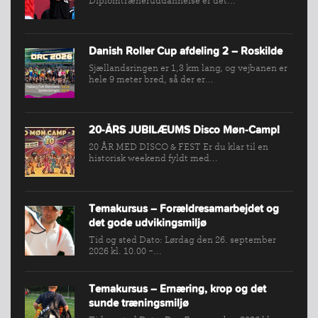
Diplomtræneruddannelse er det...
Danish Roller Cup afdeling 2 – Roskilde
Sjællandsringen er 1,3 km lang, og vejbanen er
hele 9 meter bred, så der er...
20-ÅRS JUBILÆUMS Disco Møn-Camp!
20 ÅR MED DISCO & FEST Er du klar til en
historisk weekend fyldt med...
Temakursus – Forældresamarbejdet og
det gode udvikingsmiljø
Tid og sted Dato: Lørdag den 26. september
2026 kl. 10.00 -...
Temakursus – Ernæring, krop og det
sunde træningsmiljø