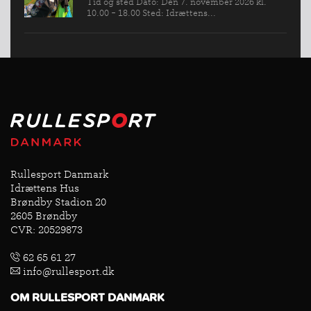
Tid og sted Dato: Den 7. november 2026 kl.
10.00 - 18.00 Sted: Idrættens...
Rullesport Danmark
Idrættens Hus
Brøndby Stadion 20
2605 Brøndby
CVR: 20529873
62 65 61 27
info@rullesport.dk
OM RULLESPORT DANMARK