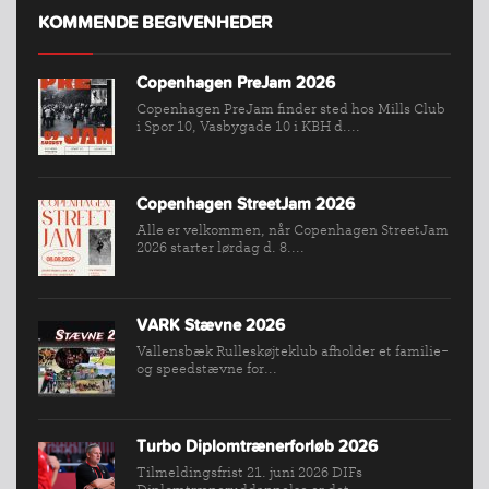
KOMMENDE BEGIVENHEDER
Copenhagen PreJam 2026
INDMELDELSE
Copenhagen PreJam finder sted hos Mills Club
BREDDEPULJE
i Spor 10, Vasbygade 10 i KBH d....
NYHEDER
FIND
Copenhagen StreetJam 2026
KLUB
Alle er velkommen, når Copenhagen StreetJam
SPORTSGRENE
2026 starter lørdag d. 8....
FORBUNDET
VÆRKTØJSKASSEN
VARK Stævne 2026
KONKURRENCER
Vallensbæk Rulleskøjteklub afholder et familie-
og speedstævne for...
Turbo Diplomtrænerforløb 2026
Tilmeldingsfrist 21. juni 2026 DIFs