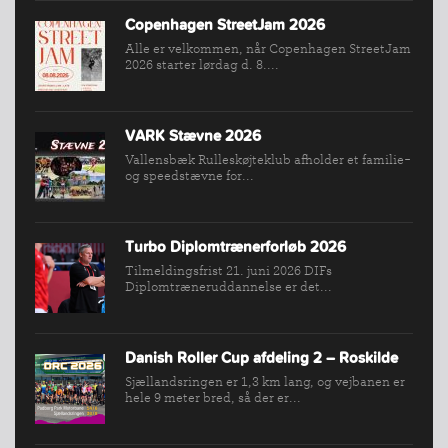
Copenhagen StreetJam 2026
Alle er velkommen, når Copenhagen StreetJam
2026 starter lørdag d. 8....
VARK Stævne 2026
Vallensbæk Rulleskøjteklub afholder et familie-
og speedstævne for...
INDMELDELSE
Turbo Diplomtrænerforløb 2026
BREDDEPULJE
Tilmeldingsfrist 21. juni 2026 DIFs
Diplomtræneruddannelse er det...
NYHEDER
FIND
KLUB
Danish Roller Cup afdeling 2 – Roskilde
SPORTSGRENE
Sjællandsringen er 1,3 km lang, og vejbanen er
hele 9 meter bred, så der er...
FORBUNDET
VÆRKTØJSKASSEN