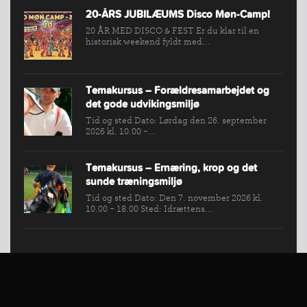
KONKURRENCER
20-ÅRS JUBILÆUMS Disco Møn-Camp!
20 ÅR MED DISCO & FEST Er du klar til en
historisk weekend fyldt med...
Temakursus – Forældresamarbejdet og
det gode udvikingsmiljø
Tid og sted Dato: Lørdag den 26. september
2026 kl. 10.00 -...
Temakursus – Ernæring, krop og det
sunde træningsmiljø
Tid og sted Dato: Den 7. november 2026 kl.
10.00 - 18.00 Sted: Idrættens...