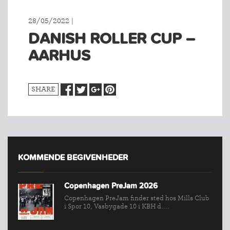
28/05/2022 |
DANISH ROLLER CUP –
AARHUS
SHARE
KOMMENDE BEGIVENHEDER
Copenhagen PreJam 2026
Copenhagen PreJam finder sted hos Mills Club
i Spor 10, Vasbygade 10 i KBH d....