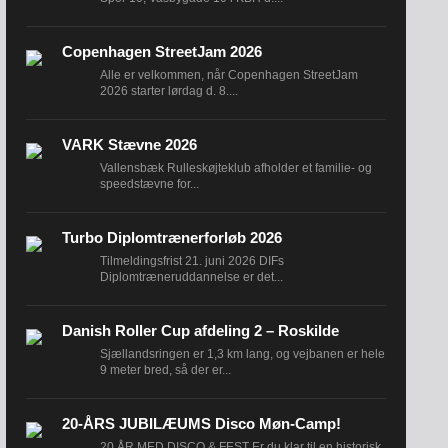
Copenhagen StreetJam 2026
Alle er velkommen, når Copenhagen StreetJam
2026 starter lørdag d. 8....
VARK Stævne 2026
Vallensbæk Rulleskøjteklub afholder et familie- og
speedstævne for...
Turbo Diplomtrænerforløb 2026
Tilmeldingsfrist 21. juni 2026 DIFs
Diplomtræneruddannelse er det...
Danish Roller Cup afdeling 2 – Roskilde
Sjællandsringen er 1,3 km lang, og vejbanen er hele
9 meter bred, så der er...
20-ÅRS JUBILÆUMS Disco Møn-Camp!
20 ÅR MED DISCO & FEST Er du klar til en historisk