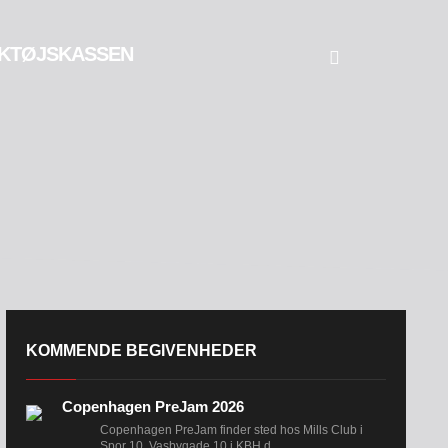
KTØJSKASSEN
KOMMENDE BEGIVENHEDER
Copenhagen PreJam 2026
Copenhagen PreJam finder sted hos Mills Club i
Spor 10, Vasbygade 10 i KBH d....