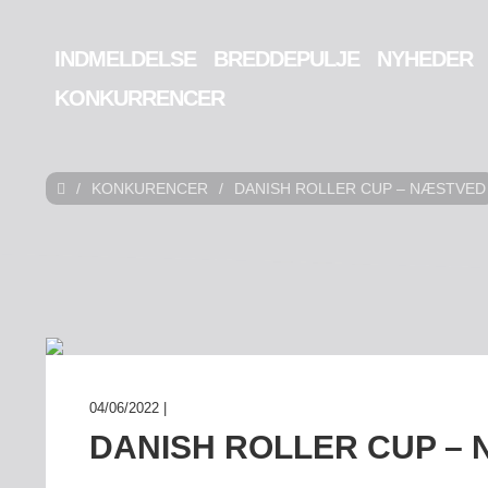
INDMELDELSE
BREDDEPULJE
NYHEDER
KONKURRENCER
/
KONKURENCER
/
DANISH ROLLER CUP – NÆSTVED
04/06/2022 |
DANISH ROLLER CUP –