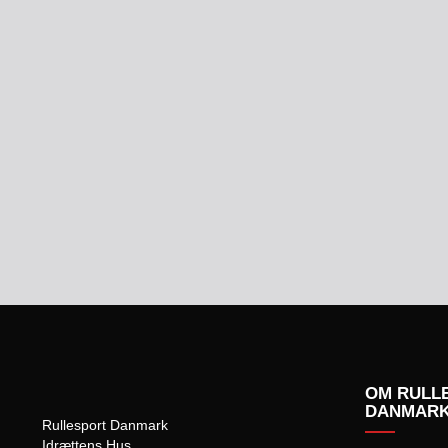
OM RULL
DANMAR
Rullesport Danmark
Idrættens Hus