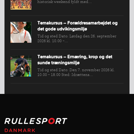
historisk weekend fyldt med...
Temakursus – Forældresamarbejdet og
det gode udvikingsmiljø
Tid og sted Dato: Lørdag den 26. september
2026 kl. 10.00 -...
Temakursus – Ernæring, krop og det
sunde træningsmiljø
Tid og sted Dato: Den 7. november 2026 kl.
10.00 - 18.00 Sted: Idrættens...