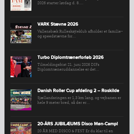
BREDDEPULJE
2026 starter lørdag d. 8....
NYHEDER
FIND
VARK Stævne 2026
KLUB
Vallensbæk Rulleskøjteklub afholder et familie-
SPORTSGRENE
og speedstævne for...
FORBUNDET
VÆRKTØJSKASSEN
Turbo Diplomtrænerforløb 2026
KONKURRENCER
Tilmeldingsfrist 21. juni 2026 DIFs
Diplomtræneruddannelse er det...
Danish Roller Cup afdeling 2 – Roskilde
Sjællandsringen er 1,3 km lang, og vejbanen er
hele 9 meter bred, så der er...
20-ÅRS JUBILÆUMS Disco Møn-Camp!
20 ÅR MED DISCO & FEST Er du klar til en