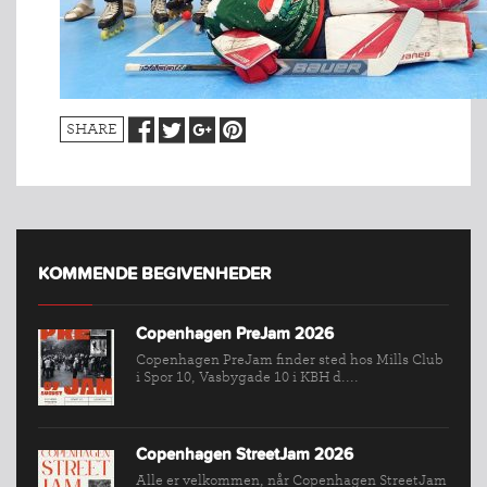
SHARE
KOMMENDE BEGIVENHEDER
Copenhagen PreJam 2026
Copenhagen PreJam finder sted hos Mills Club
i Spor 10, Vasbygade 10 i KBH d....
Copenhagen StreetJam 2026
INDMELDELSE
Alle er velkommen, når Copenhagen StreetJam