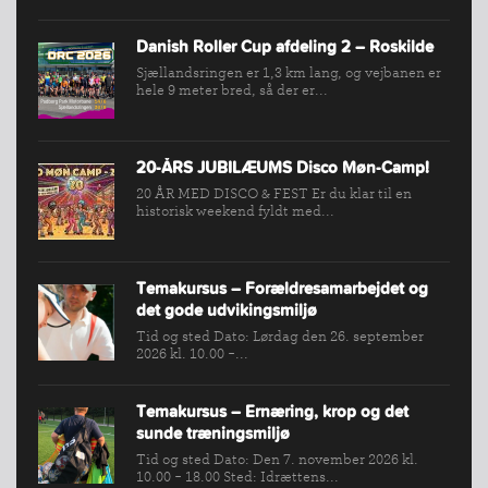
FORBUNDET
Danish Roller Cup afdeling 2 – Roskilde
VÆRKTØJSKASSEN
Sjællandsringen er 1,3 km lang, og vejbanen er
hele 9 meter bred, så der er...
KONKURRENCER
20-ÅRS JUBILÆUMS Disco Møn-Camp!
20 ÅR MED DISCO & FEST Er du klar til en
historisk weekend fyldt med...
Temakursus – Forældresamarbejdet og
det gode udvikingsmiljø
Tid og sted Dato: Lørdag den 26. september
2026 kl. 10.00 -...
Temakursus – Ernæring, krop og det
sunde træningsmiljø
Tid og sted Dato: Den 7. november 2026 kl.
10.00 - 18.00 Sted: Idrættens...