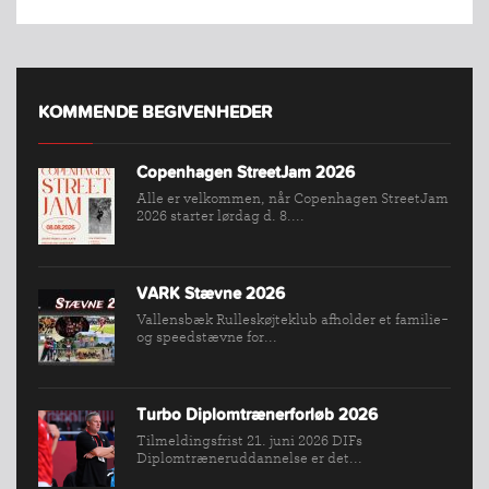
KOMMENDE BEGIVENHEDER
Copenhagen StreetJam 2026
Alle er velkommen, når Copenhagen StreetJam
2026 starter lørdag d. 8....
VARK Stævne 2026
Vallensbæk Rulleskøjteklub afholder et familie-
INDMELDELSE
og speedstævne for...
BREDDEPULJE
NYHEDER
Turbo Diplomtrænerforløb 2026
FIND
Tilmeldingsfrist 21. juni 2026 DIFs
KLUB
Diplomtræneruddannelse er det...
SPORTSGRENE