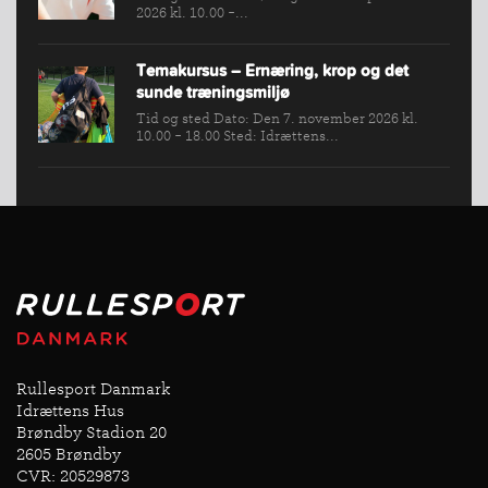
2026 kl. 10.00 -...
Temakursus – Ernæring, krop og det
sunde træningsmiljø
Tid og sted Dato: Den 7. november 2026 kl.
10.00 - 18.00 Sted: Idrættens...
Rullesport Danmark
Idrættens Hus
Brøndby Stadion 20
2605 Brøndby
CVR: 20529873