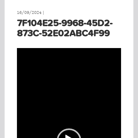
16/09/2024 |
7F104E25-9968-45D2-
873C-52E02ABC4F99
Videoafspiller