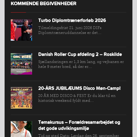
FIND
KOMMENDE BEGIVENHEDER
KLUB
SPORTSGRENE
Turbo Diplomtrænerforløb 2026
FORBUNDET
Tilmeldingsfrist 21. juni 2026 DIFs
Diplomtræneruddannelse er det...
VÆRKTØJSKASSEN
KONKURRENCER
Danish Roller Cup afdeling 2 – Roskilde
Sjællandsringen er 1,3 km lang, og vejbanen er
hele 9 meter bred, så der er...
20-ÅRS JUBILÆUMS Disco Møn-Camp!
20 ÅR MED DISCO & FEST Er du klar til en
historisk weekend fyldt med...
Temakursus – Forældresamarbejdet og
det gode udvikingsmiljø
Tid og sted Dato: Lørdag den 26. september