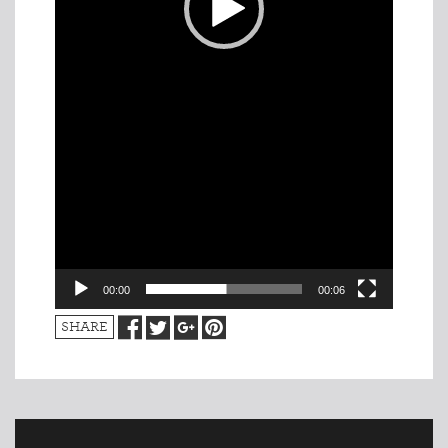
00:00
00:06
SHARE
INDMELDELSE
BREDDEPULJE
NYHEDER