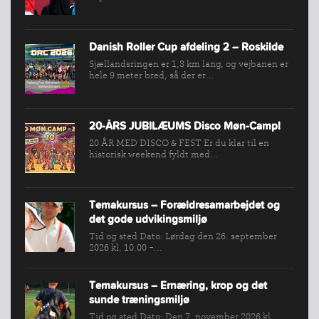
SPORTSGRENE
FORBUNDET
VÆRKTØJSKASSEN
Danish Roller Cup afdeling 2 – Roskilde
Sjællandsringen er 1,3 km lang, og vejbanen er
KONKURRENCER
hele 9 meter bred, så der er...
20-ÅRS JUBILÆUMS Disco Møn-Camp!
20 ÅR MED DISCO & FEST Er du klar til en
historisk weekend fyldt med...
Temakursus – Forældresamarbejdet og
det gode udvikingsmiljø
Tid og sted Dato: Lørdag den 26. september
2026 kl. 10.00 -...
Temakursus – Ernæring, krop og det
sunde træningsmiljø
Tid og sted Dato: Den 7. november 2026 kl.