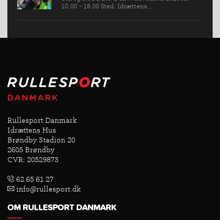
10.00 - 18.00 Sted: Idrættens...
Rullesport Danmark
Idrættens Hus
Brøndby Stadion 20
2605 Brøndby
CVR: 20529873
62 65 61 27
info@rullesport.dk
OM RULLESPORT DANMARK