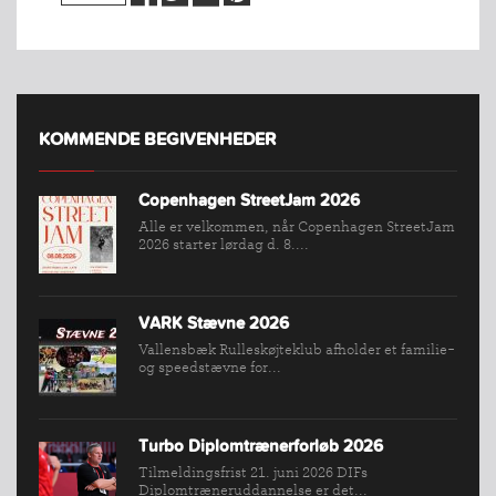
KOMMENDE BEGIVENHEDER
Copenhagen StreetJam 2026
Alle er velkommen, når Copenhagen StreetJam
2026 starter lørdag d. 8....
VARK Stævne 2026
INDMELDELSE
Vallensbæk Rulleskøjteklub afholder et familie-
og speedstævne for...
BREDDEPULJE
NYHEDER
FIND
Turbo Diplomtrænerforløb 2026
KLUB
Tilmeldingsfrist 21. juni 2026 DIFs
Diplomtræneruddannelse er det...