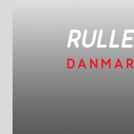
INDMELDELSE
BREDDEPULJE
NYHEDER
FIND KLUB
SPORTSGRENE
FORBUNDET
VÆRKTØJSKASSEN
KONKURRENCER