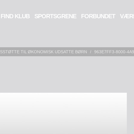
FIND KLUB
SPORTSGRENE
FORBUNDET
VÆR
NSSTØTTE TIL ØKONOMISK UDSATTE BØRN
/
963E7FF3-8000-4A