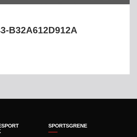
43-B32A612D912A
ESPORT
SPORTSGRENE
K