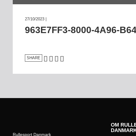
27/10/2023 |
963E7FF3-8000-4A96-B6
SHARE
OM RULL
DANMAR
Rullesport Danmark