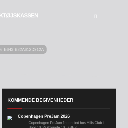
KTØJSKASSEN
96-B643-B32A612D912A
KOMMENDE BEGIVENHEDER
Copenhagen PreJam 2026
Copenhagen PreJam finder sted hos Mills Club i
Spor 10, Vasbygade 10 i KBH d....