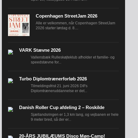
Copenhagen StreetJam 2026
Alle er velkommen, når Copenhagen StreetJam
2026 starter lørdag d. 8....
VARK Stævne 2026
Vallensbæk Rulleskøjteklub afholder et familie- og
speedstævne for...
Turbo Diplomtrænerforløb 2026
Tilmeldingsfrist 21. juni 2026 DIFs
Diplomtræneruddannelse er det...
Danish Roller Cup afdeling 2 – Roskilde
Sjællandsringen er 1,3 km lang, og vejbanen er hele
9 meter bred, så der er...
20-ÅRS JUBILÆUMS Disco Møn-Camp!