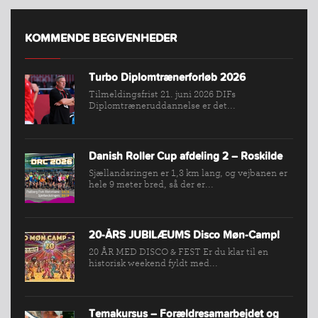
FIND
KLUB
KOMMENDE BEGIVENHEDER
SPORTSGRENE
Turbo Diplomtrænerforløb 2026
FORBUNDET
Tilmeldingsfrist 21. juni 2026 DIFs
VÆRKTØJSKASSEN
Diplomtræneruddannelse er det...
KONKURRENCER
Danish Roller Cup afdeling 2 – Roskilde
Sjællandsringen er 1,3 km lang, og vejbanen er
hele 9 meter bred, så der er...
20-ÅRS JUBILÆUMS Disco Møn-Camp!
20 ÅR MED DISCO & FEST Er du klar til en
historisk weekend fyldt med...
Temakursus – Forældresamarbejdet og