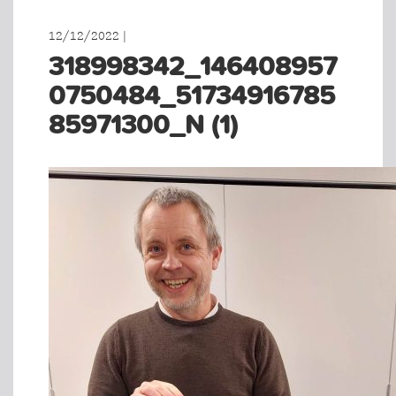
12/12/2022 |
318998342_146408957
0750484_51734916785
85971300_N (1)