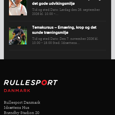
det gode udvikingsmiljø
Tid og sted Dato: Lørdag den 26. september
2026 kl. 10.00 -...
Temakursus – Ernæring, krop og det
sunde træningsmiljø
Tid og sted Dato: Den 7. november 2026 kl.
10.00 - 18.00 Sted: Idrættens...
Rullesport Danmark
Idrættens Hus
Brøndby Stadion 20