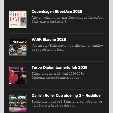
Copenhagen StreetJam 2026
Alle er velkommen, når Copenhagen StreetJam
2026 starter lørdag d. 8....
VARK Stævne 2026
Vallensbæk Rulleskøjteklub afholder et familie-
og speedstævne for...
INDMELDELSE
Turbo Diplomtrænerforløb 2026
BREDDEPULJE
Tilmeldingsfrist 21. juni 2026 DIFs
NYHEDER
Diplomtræneruddannelse er det...
FIND
KLUB
Danish Roller Cup afdeling 2 – Roskilde
SPORTSGRENE
Sjællandsringen er 1,3 km lang, og vejbanen er
hele 9 meter bred, så der er...
FORBUNDET