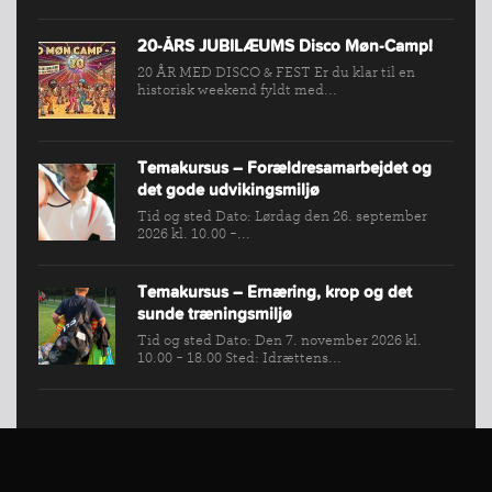
VÆRKTØJSKASSEN
KONKURRENCER
20-ÅRS JUBILÆUMS Disco Møn-Camp!
20 ÅR MED DISCO & FEST Er du klar til en
historisk weekend fyldt med...
Temakursus – Forældresamarbejdet og
det gode udvikingsmiljø
Tid og sted Dato: Lørdag den 26. september
2026 kl. 10.00 -...
Temakursus – Ernæring, krop og det
sunde træningsmiljø
Tid og sted Dato: Den 7. november 2026 kl.
10.00 - 18.00 Sted: Idrættens...