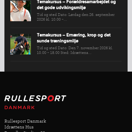
Temakursus – Forældresamarbejdet og
det gode udvikingsmiljø
Tid og sted Dato: Lørdag den 26. september
2026 kl. 10.00 -...
Temakursus – Ernæring, krop og det
sunde træningsmiljø
Tid og sted Dato: Den 7. november 2026 kl.
10.00 - 18.00 Sted: Idrættens...
Rullesport Danmark
Idrættens Hus