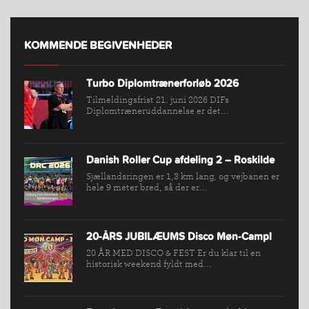
KOMMENDE BEGIVENHEDER
Turbo Diplomtrænerforløb 2026
Tilmeldingsfrist 21. juni 2026 DIFs
Diplomtræneruddannelse er det...
INDMELDELSE
BREDDEPULJE
Danish Roller Cup afdeling 2 – Roskilde
NYHEDER
Sjællandsringen er 1,3 km lang, og vejbanen er
FIND
hele 9 meter bred, så der er...
KLUB
SPORTSGRENE
20-ÅRS JUBILÆUMS Disco Møn-Camp!
FORBUNDET
20 ÅR MED DISCO & FEST Er du klar til en
VÆRKTØJSKASSEN
historisk weekend fyldt med...
KONKURRENCER