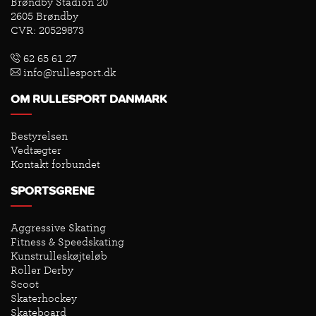
Brøndby Stadion 20
2605 Brøndby
CVR: 20529873
62 65 61 27
info@rullesport.dk
OM RULLESPORT DANMARK
Bestyrelsen
Vedtægter
Kontakt forbundet
SPORTSGRENE
Aggressive Skating
Fitness & Speedskating
Kunstrulleskøjteløb
Roller Derby
Scoot
Skaterhockey
Skateboard