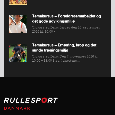
Temakursus – Forældresamarbejdet og
det gode udvikingsmiljø
Tid og sted Dato: Lørdag den 26. september
2026 kl. 10.00 -...
Temakursus – Ernæring, krop og det
sunde træningsmiljø
Tid og sted Dato: Den 7. november 2026 kl.
10.00 - 18.00 Sted: Idrættens...