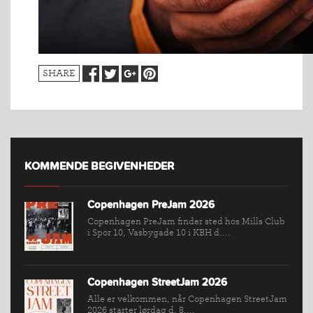
SHARE
KOMMENDE BEGIVENHEDER
Copenhagen PreJam 2026
Copenhagen PreJam finder sted hos Mills Club
i Spor 10, Vasbygade 10 i KBH d....
Copenhagen StreetJam 2026
INDMELDELSE
Alle er velkommen, når Copenhagen StreetJam
2026 starter lørdag d. 8....