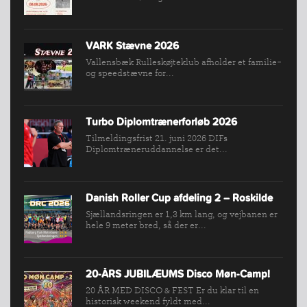
BREDDEPULJE
NYHEDER
FIND
VARK Stævne 2026
KLUB
Vallensbæk Rulleskøjteklub afholder et familie-
og speedstævne for...
SPORTSGRENE
FORBUNDET
VÆRKTØJSKASSEN
Turbo Diplomtrænerforløb 2026
Tilmeldingsfrist 21. juni 2026 DIFs
KONKURRENCER
Diplomtræneruddannelse er det...
Danish Roller Cup afdeling 2 – Roskilde
Sjællandsringen er 1,3 km lang, og vejbanen er
hele 9 meter bred, så der er...
20-ÅRS JUBILÆUMS Disco Møn-Camp!
20 ÅR MED DISCO & FEST Er du klar til en
historisk weekend fyldt med...