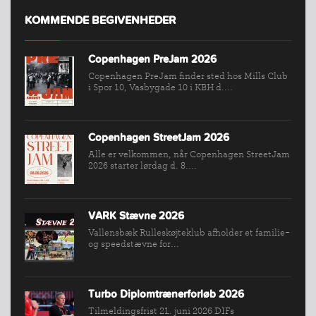
KOMMENDE BEGIVENHEDER
Copenhagen PreJam 2026
Copenhagen PreJam finder sted hos Mills Club
i Spor 10, Vasbygade 10 i KBH d....
Copenhagen StreetJam 2026
Alle er velkommen, når Copenhagen StreetJam
2026 starter lørdag d. 8....
VARK Stævne 2026
INDMELDELSE
Vallensbæk Rulleskøjteklub afholder et familie-
og speedstævne for...
BREDDEPULJE
NYHEDER
FIND
Turbo Diplomtrænerforløb 2026
KLUB
Tilmeldingsfrist 21. juni 2026 DIFs