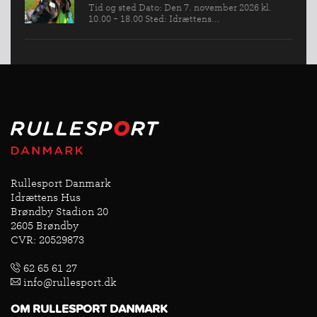
Tid og sted Dato: Den 7. november 2026 kl.
10.00 - 18.00 Sted: Idrættens...
Rullesport Danmark
Idrættens Hus
Brøndby Stadion 20
2605 Brøndby
CVR: 20529873
62 65 61 27
info@rullesport.dk
OM RULLESPORT DANMARK