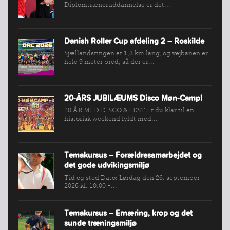
Diplomtræneruddannelse er det...
SPORTSGRENE
FORBUNDET
VÆRKTØJSKASSEN
Danish Roller Cup afdeling 2 – Roskilde
KONKURRENCER
Sjællandsringen er 1,3 km lang, og vejbanen er
hele 9 meter bred, så der er...
20-ÅRS JUBILÆUMS Disco Møn-Camp!
20 ÅR MED DISCO & FEST Er du klar til en
historisk weekend fyldt med...
Temakursus – Forældresamarbejdet og
det gode udvikingsmiljø
Tid og sted Dato: Lørdag den 26. september
2026 kl. 10.00 -...
Temakursus – Ernæring, krop og det
sunde træningsmiljø