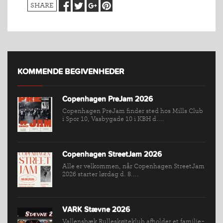
SHARE
KOMMENDE BEGIVENHEDER
Copenhagen PreJam 2026
Copenhagen PreJam finder sted hos Mills Club
i Spor 10, Vasbygade 10 i KBH d....
Copenhagen StreetJam 2026
Alle er velkommen, når Copenhagen StreetJam
2026 starter lørdag d. 8....
INDMELDELSE
BREDDEPULJE
VARK Stævne 2026
NYHEDER
Vallensbæk Rulleskøjteklub afholder et familie-