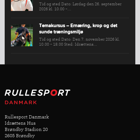
Tid og sted Dato: Lørdag den 26. september
2026 kl. 10.00 -...
Temakursus – Ernæring, krop og det
sunde træningsmiljø
Tid og sted Dato: Den 7. november 2026 kl.
10.00 - 18.00 Sted: Idrættens...
Rullesport Danmark
Idrættens Hus
Brøndby Stadion 20
2605 Brøndby