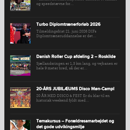
og speedstævne for...
FIND
KLUB
SPORTSGRENE
Turbo Diplomtrænerforløb 2026
FORBUNDET
Tilmeldingsfrist 21. juni 2026 DIFs
Diplomtræneruddannelse er det...
VÆRKTØJSKASSEN
KONKURRENCER
Danish Roller Cup afdeling 2 – Roskilde
Sjællandsringen er 1,3 km lang, og vejbanen er
hele 9 meter bred, så der er...
20-ÅRS JUBILÆUMS Disco Møn-Camp!
20 ÅR MED DISCO & FEST Er du klar til en
historisk weekend fyldt med...
Temakursus – Forældresamarbejdet og
det gode udvikingsmiljø