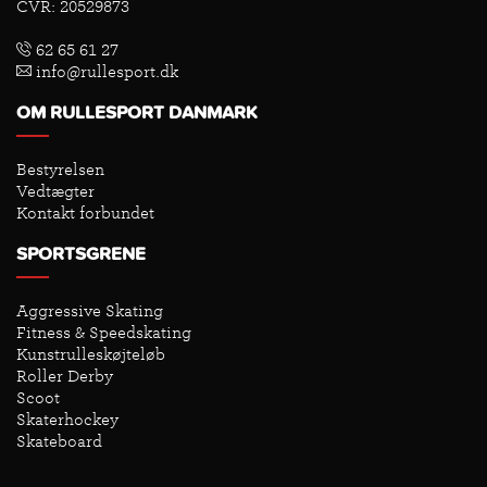
CVR: 20529873
62 65 61 27
info@rullesport.dk
OM RULLESPORT DANMARK
Bestyrelsen
Vedtægter
Kontakt forbundet
SPORTSGRENE
Aggressive Skating
Fitness & Speedskating
Kunstrulleskøjteløb
Roller Derby
Scoot
Skaterhockey
Skateboard