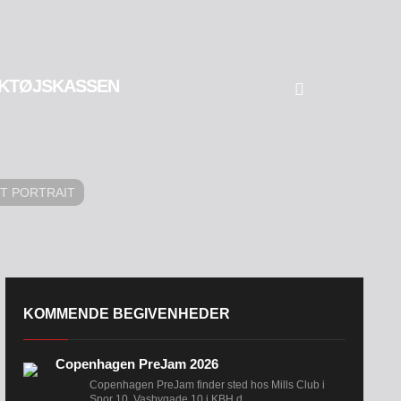
KTØJSKASSEN
T PORTRAIT
KOMMENDE BEGIVENHEDER
Copenhagen PreJam 2026
Copenhagen PreJam finder sted hos Mills Club i
Spor 10, Vasbygade 10 i KBH d....