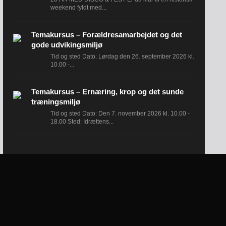
weekend fyldt med...
Temakursus – Forældresamarbejdet og det
gode udvikingsmiljø
Tid og sted Dato: Lørdag den 26. september 2026 kl.
10.00 -...
Temakursus – Ernæring, krop og det sunde
træningsmiljø
Tid og sted Dato: Den 7. november 2026 kl. 10.00 -
18.00 Sted: Idrættens...