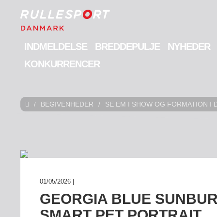
INDMELDELSE
BREDDEPULJE
NYHEDER
KONKURRENCER
/
BEGIVENHEDER
/
SE EM I SHOW OG FORMATION I 
01/05/2026 |
GEORGIA BLUE SUNBU
SMART PET PORTRAIT