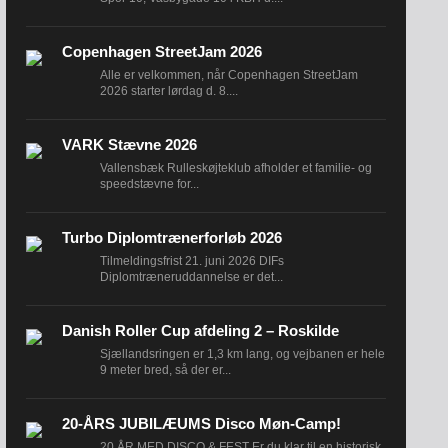
Copenhagen StreetJam 2026
Alle er velkommen, når Copenhagen StreetJam
2026 starter lørdag d. 8....
VARK Stævne 2026
Vallensbæk Rulleskøjteklub afholder et familie- og
speedstævne for...
Turbo Diplomtrænerforløb 2026
Tilmeldingsfrist 21. juni 2026 DIFs
Diplomtræneruddannelse er det...
Danish Roller Cup afdeling 2 – Roskilde
Sjællandsringen er 1,3 km lang, og vejbanen er hele
9 meter bred, så der er...
20-ÅRS JUBILÆUMS Disco Møn-Camp!
20 ÅR MED DISCO & FEST Er du klar til en historisk