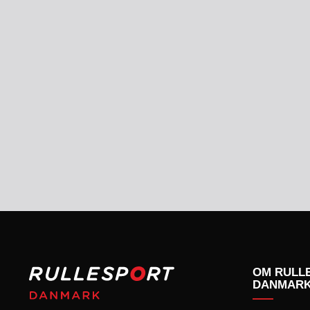
KONKURRENCER
OM RULL
DANMAR