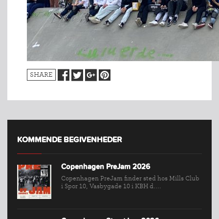
SHARE
KOMMENDE BEGIVENHEDER
Copenhagen PreJam 2026
Copenhagen PreJam finder sted hos Mills Club
i Spor 10, Vasbygade 10 i KBH d....
INDMELDELSE