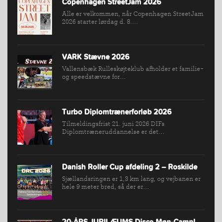
Copenhagen StreetJam 2026
BREDDEPULJE
Alle er velkommen, når Copenhagen StreetJam
2026 starter lørdag d. 8....
NYHEDER
FIND
KLUB
VARK Stævne 2026
SPORTSGRENE
Vallensbæk Rulleskøjteklub afholder et familie-
og speedstævne for...
FORBUNDET
VÆRKTØJSKASSEN
KONKURRENCER
Turbo Diplomtrænerforløb 2026
Tilmeldingsfrist 21. juni 2026 DIFs
Diplomtræneruddannelse er det...
Danish Roller Cup afdeling 2 – Roskilde
Sjællandsringen er 1,3 km lang, og vejbanen er
hele 9 meter bred, så der er...