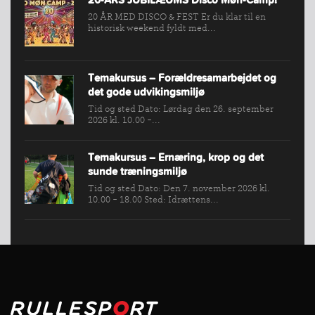
20-ÅRS JUBILÆUMS Disco Møn-Camp!
20 ÅR MED DISCO & FEST Er du klar til en
historisk weekend fyldt med...
Temakursus – Forældresamarbejdet og
det gode udvikingsmiljø
Tid og sted Dato: Lørdag den 26. september
2026 kl. 10.00 -...
Temakursus – Ernæring, krop og det
sunde træningsmiljø
Tid og sted Dato: Den 7. november 2026 kl.
10.00 - 18.00 Sted: Idrættens...