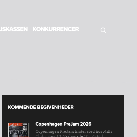
JSKASSEN
KONKURRENCER
KOMMENDE BEGIVENHEDER
Copenhagen PreJam 2026
Copenhagen PreJam finder sted hos Mills
Club i Spor 10, Vasbygade 10 i KBH d....