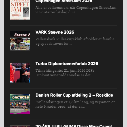
Copenhagen StreetJam 2026
Alle er velkommen, når Copenhagen StreetJam
2026 starter lørdag d. 8....
VARK Stævne 2026
Vallensbæk Rulleskøjteklub afholder et familie-
og speedstævne for...
Turbo Diplomtrænerforløb 2026
Tilmeldingsfrist 21. juni 2026 DIFs
Diplomtræneruddannelse er det...
Danish Roller Cup afdeling 2 – Roskilde
Sjællandsringen er 1,3 km lang, og vejbanen er
hele 9 meter bred, så der er...
20-ÅRS JUBILÆUMS Disco Møn-Camp!