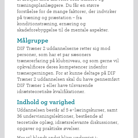
træningsplanlæggere. Du får en større
forståelse for de mange faktorer, der indvirker
på træning og præstation – fra
konditionstræning, ernæring og
skadeforebyggelse til de mentale aspekter.
Målgruppe
DIF Træner 2 uddannelserne retter sig mod
personer, som har et par sæsoners
trænererfaring på klubniveau, og som gerne vil
opkvalificere deres kompetencer indenfor
trænergerningen. For at kunne deltage på DIF
Træner 2 uddannelsen skal du have gennemført
DIF Træner 1 eller have tilsvarende
idrætsteoretiske kvalifikationer.
Indhold og varighed
Uddannelsen består af 5 e-læringskurser, samt
36 undervisningslektioner, bestående af
teoretiske oplæg, idrætsrelevante diskussioner,
opgaver og praktiske øvelser.
Her vil blandt andet blive undervist i: