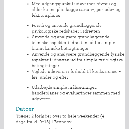
Med udgangspunkt i udøvernes niveau og
alder kunne planlægge sæson-, periode- og
lektionsplaner
Forstå og anvende grundlæggende
psykologiske redskaber i idrætten
Anvende og analysere grundlæggende
tekniske aspekter i idrætten ud fra simple
biomekaniske betragtninger
Anvende og analysere grundlæggende fysiske
INDMELDELSE
aspekter i idrætten ud fra simple fysiologiske
BREDDEPULJE
betragtninger
Vejlede udøveren i forhold til konkurrence –
NYHEDER
før, under og efter
FIND
Udarbejde simple målsætninger,
KLUB
handleplaner og evalueringer sammen med
SPORTSGRENE
udøveren
FORBUNDET
Datoer
VÆRKTØJSKASSEN
Træner 2 forløber over to hele weekender (4
dage fra kl. 9-18) i Brøndby.
KONKURRENCER