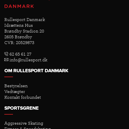
Rullesport Danmark
Idrættens Hus
Brøndby Stadion 20
2605 Brøndby
CVR: 20529873
62 65 61 27
info@rullesport.dk
OM RULLESPORT DANMARK
Bestyrelsen
Vedtægter
Kontakt forbundet
SPORTSGRENE
Aggressive Skating
Fitness & Speedskating