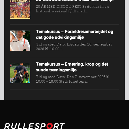
20 ÅR MED DISCO & FEST Er du klar til en
historisk weekend fyldt med...
Temakursus – Forældresamarbejdet og
det gode udvikingsmiljø
Tid og sted Dato: Lørdag den 26. september
2026 kl. 10.00 -...
Temakursus – Ernæring, krop og det
sunde træningsmiljø
Tid og sted Dato: Den 7. november 2026 kl.
10.00 - 18.00 Sted: Idrættens...