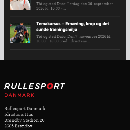
Tid og sted Dato: Lørdag den 26. september
2026 kl. 10.00 -...
Temakursus – Ernæring, krop og det
sunde træningsmiljø
Tid og sted Dato: Den 7. november 2026 kl.
10.00 - 18.00 Sted: Idrættens...
Rullesport Danmark
Idrættens Hus
Brøndby Stadion 20
2605 Brøndby