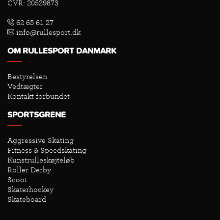
CVR: 20529873
62 65 61 27
info@rullesport.dk
OM RULLESPORT DANMARK
Bestyrelsen
Vedtægter
Kontakt forbundet
SPORTSGRENE
Aggressive Skating
Fitness & Speedskating
Kunstrulleskøjteløb
Roller Derby
Scoot
Skaterhockey
Skateboard