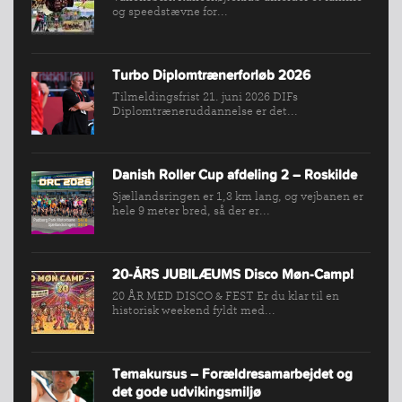
og speedstævne for...
FIND
KLUB
SPORTSGRENE
Turbo Diplomtrænerforløb 2026
FORBUNDET
Tilmeldingsfrist 21. juni 2026 DIFs
Diplomtræneruddannelse er det...
VÆRKTØJSKASSEN
KONKURRENCER
Danish Roller Cup afdeling 2 – Roskilde
Sjællandsringen er 1,3 km lang, og vejbanen er
hele 9 meter bred, så der er...
20-ÅRS JUBILÆUMS Disco Møn-Camp!
20 ÅR MED DISCO & FEST Er du klar til en
historisk weekend fyldt med...
Temakursus – Forældresamarbejdet og
det gode udvikingsmiljø