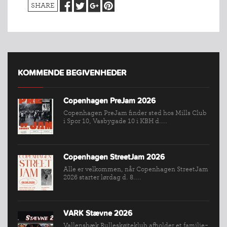
SHARE
KOMMENDE BEGIVENHEDER
Copenhagen PreJam 2026
Copenhagen PreJam finder sted hos Mills Club
i Spor 10, Vasbygade 10 i KBH d....
Copenhagen StreetJam 2026
Alle er velkommen, når Copenhagen StreetJam
2026 starter lørdag d. 8....
INDMELDELSE
BREDDEPULJE
VARK Stævne 2026
NYHEDER
Vallensbæk Rulleskøjteklub afholder et familie-