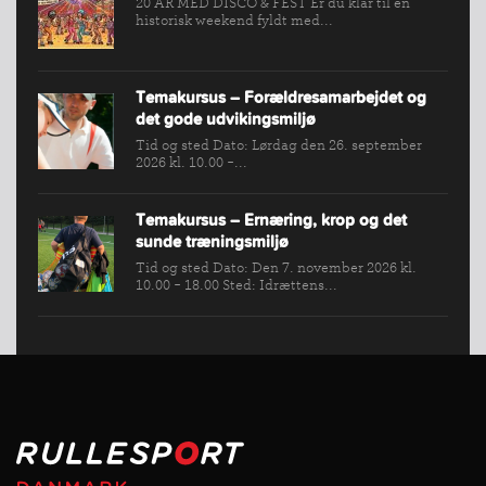
20 ÅR MED DISCO & FEST Er du klar til en
historisk weekend fyldt med...
Temakursus – Forældresamarbejdet og
det gode udvikingsmiljø
Tid og sted Dato: Lørdag den 26. september
2026 kl. 10.00 -...
Temakursus – Ernæring, krop og det
sunde træningsmiljø
Tid og sted Dato: Den 7. november 2026 kl.
10.00 - 18.00 Sted: Idrættens...