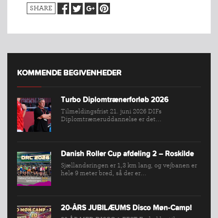
BREDDEPULJE
SHARE
NYHEDER
FIND
KLUB
SPORTSGRENE
KOMMENDE BEGIVENHEDER
FORBUNDET
VÆRKTØJSKASSEN
Turbo Diplomtrænerforløb 2026
KONKURRENCER
Tilmeldingsfrist 21. juni 2026 DIFs
Diplomtræneruddannelse er det...
Danish Roller Cup afdeling 2 – Roskilde
Sjællandsringen er 1,3 km lang, og vejbanen er
hele 9 meter bred, så der er...
20-ÅRS JUBILÆUMS Disco Møn-Camp!