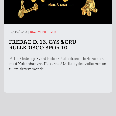
13/10/2023
|
BEGIVENHEDER
FREDAG D. 13. GYS &GRU
RULLEDISCO SPOR 10
Mills Skate og Event holder Rulledisco i forbindeles
med Københanvns Kulturnat! Mills byder velkommen
til en skræmmende...