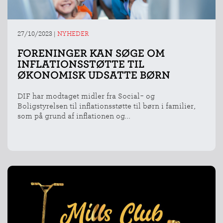
27/10/2023
|
NYHEDER
FORENINGER KAN SØGE OM
INFLATIONSSTØTTE TIL
ØKONOMISK UDSATTE BØRN
DIF har modtaget midler fra Social- og
Boligstyrelsen til inflationsstøtte til børn i familier,
som på grund af inflationen og...