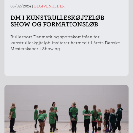
06/02/2024
|
BEGIVENHEDER
DM I KUNSTRULLESKØJTELØB
SHOW OG FORMATIONSLØB
Rullesport Danmark og sportskomitéen for
kunstrulleskøjteløb inviterer hermed til årets Danske
Mesterskaber i Show og...