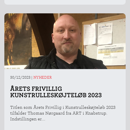
INDMELDELSE
BREDDEPULJE
30/12/2023
|
NYHEDER
NYHEDER
ÅRETS FRIVILLIG
FIND
KUNSTRULLESKØJTELØB 2023
KLUB
Titlen som Årets Frivillig i Kunstrulleskøjteløb 2023
SPORTSGRENE
tilfalder Thomas Nørgaard fra ART i Knabstrup.
FORBUNDET
Indstillingen er...
VÆRKTØJSKASSEN