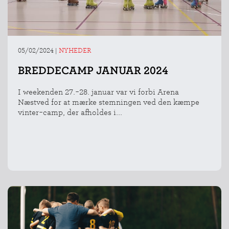
05/02/2024
|
NYHEDER
BREDDECAMP JANUAR 2024
I weekenden 27.-28. januar var vi forbi Arena
Næstved for at mærke stemningen ved den kæmpe
vinter-camp, der afholdes i...