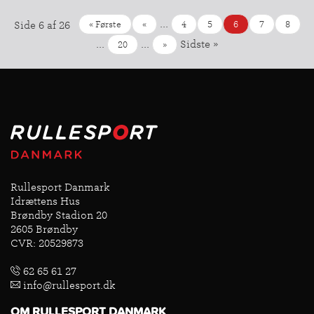
...
« Første
«
4
5
6
7
8
Side 6 af 26
...
...
Sidste »
20
»
Rullesport Danmark
Idrættens Hus
Brøndby Stadion 20
2605 Brøndby
CVR: 20529873
62 65 61 27
info@rullesport.dk
OM RULLESPORT DANMARK