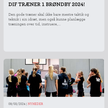
DIF TRÆNER 1 BRØNDBY 2024!
Den gode træner skal ikke bare mestre taktik og
teknik i sin idræt, men også kunne planlægge
træningen over tid, instruere,...
09/03/2024
|
NYHEDER